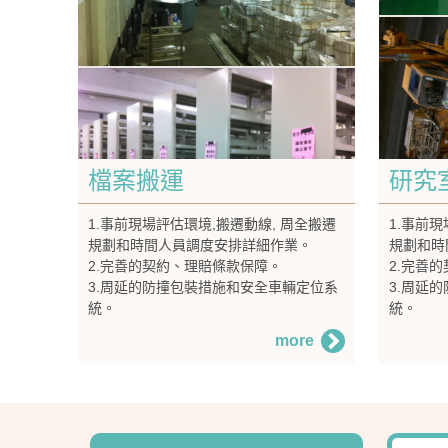
檔案搬運
研究
1.事前現場評估環境,搬遷動線, 周全搬遷
1.事前
規劃和時間人員調度安排詳細作業。
規劃和時
2.完善的契約、理賠條款保障。
2.完善
3.周延的防撞包裝措施和安全車輛定位系
3.周延
統。
統。
more