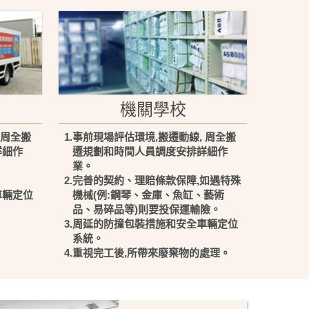
機關學校
 周全搬
1.事前現場評估環境,搬遷動線, 周全搬
詳細作
遷規劃和時間人員調度安排詳細作
業。
。
2.完善的契約、理賠條款保障,如遇特殊
車輛定位
機械(例:鋼琴、金庫、魚缸、藝術
品、易碎品等)則要投保運輸險。
3.周延的防撞包裝措施和安全車輛定位
系統。
4.重視完工後,所帶來廢棄物的處理。