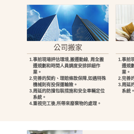
公司搬家
1.事前現場評估環境,搬遷動線, 周全搬
1.事前
遷規劃和時間人員調度安排詳細作
遷規
業。
業。
2.完善的契約、理賠條款保障,如遇特殊
2.完
機械則有投保運輸險。
3.周
3.周延的防撞包裝措施和安全車輛定位
系統
系統。
4.重視完工後,所帶來廢棄物的處理。