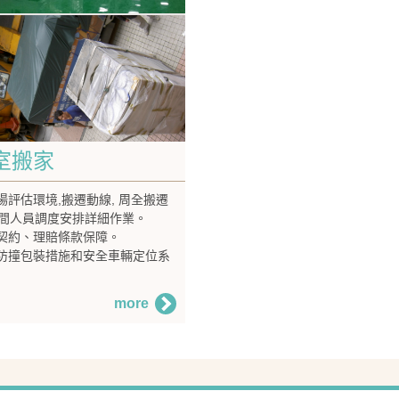
室搬家
現場評估環境,搬遷動線, 周全搬遷
間人員調度安排詳細作業。
的契約、理賠條款保障。
的防撞包裝措施和安全車輛定位系
more