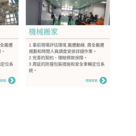
機械搬家
周全搬遷
1.事前現場評估環境,搬遷動線, 周全搬遷
業。
規劃和時間人員調度安排詳細作業。
2.完善的契約、理賠條款保障。
輛定位系
3.周延的防撞包裝措施和安全車輛定位系
統。
ore
more