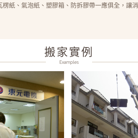
瓦楞紙、氣泡紙、塑膠箱、防拆膠帶一應俱全，讓
搬家實例
Examples