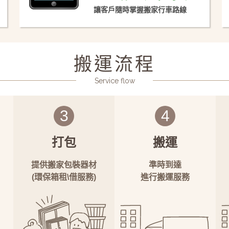
讓客戶隨時掌握搬家行車路線
搬運流程
Service flow
3
4
打包
搬運
提供搬家包裝器材
準時到達
(環保箱租\借服務)
進行搬運服務