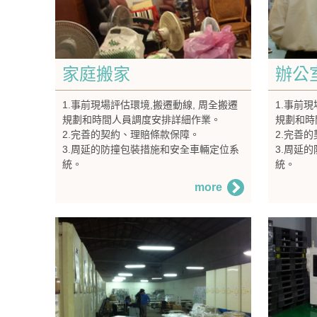
家庭搬家
辦公
1.事前現場評估環境,搬遷動線, 周全搬遷
1.事前
規劃和時間人員調度安排詳細作業。
規劃和時
2.完善的契約、理賠條款保障。
2.完善
3.周延的防撞包裝措施和安全車輛定位系
3.周延
統。
統。
more